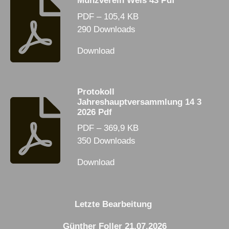
Munzverein Wels 43 Pdf
PDF – 105,4 KB
290 Downloads
Download
Protokoll
Jahreshauptversammlung 14 3
2026 Pdf
PDF – 369,9 KB
350 Downloads
Download
Letzte Bearbeitung
Günther Foller 21.07.2026