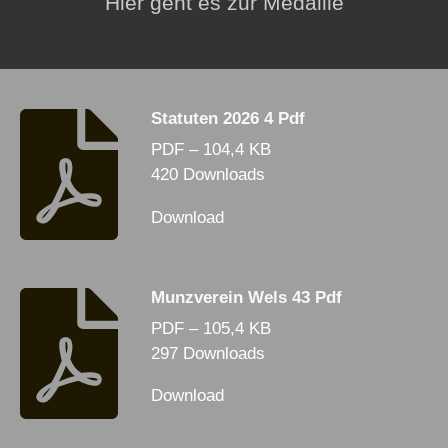
Hier geht es zur Medaille
Statuten 2026 4 Pdf
PDF – 104,4 KB
420 Downloads
Download
Munzverein Wels 43 Pdf
PDF – 105,4 KB
297 Downloads
Download